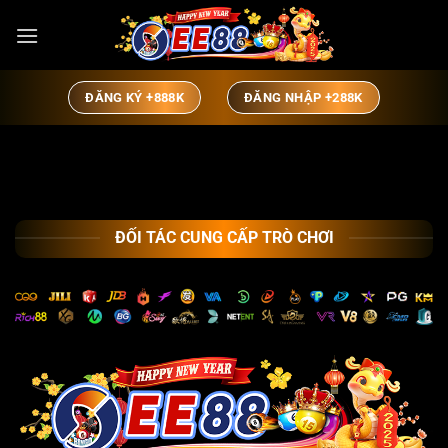
Chuyển
đến
nội
dung
ĐĂNG KÝ +888K
ĐĂNG NHẬP +288K
ĐỐI TÁC CUNG CẤP TRÒ CHƠI