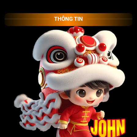
THÔNG TIN